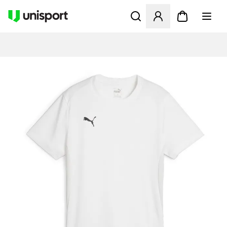
Opent een venster om in te l