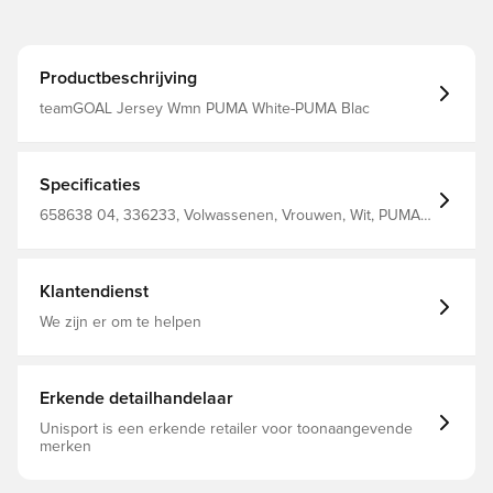
Productbeschrijving
teamGOAL Jersey Wmn PUMA White-PUMA Blac
Specificaties
658638 04, 336233, Volwassenen, Vrouwen, Wit, PUMA,
Voetbalshirts, Main Material 1: 100 Polyester Recycled -
Double Face Jacquard - 150.00 G/M² - Piece Dyed -
Chemical - Absorbency&/Or Wicking, Mechanical - Upf -
Drycell (Fun/001)
Klantendienst
We zijn er om te helpen
Erkende detailhandelaar
Unisport is een erkende retailer voor toonaangevende
merken