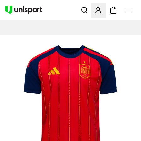
Opent een venster om in te l