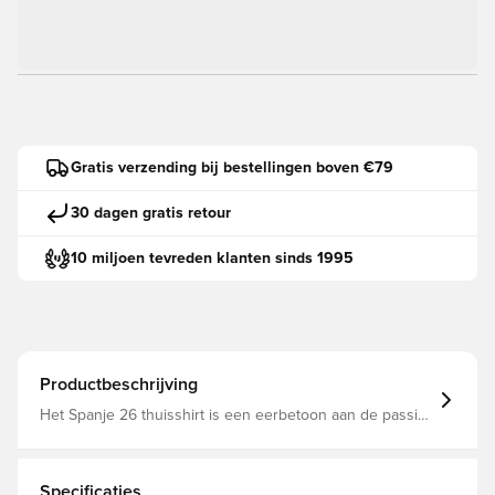
Gratis verzending bij bestellingen boven €79
30 dagen gratis retour
10 miljoen tevreden klanten sinds 1995
Productbeschrijving
Het Spanje 26 thuisshirt is een eerbetoon aan de passie
en historie van het Spaanse voetbal. Het is geïnspireerd
op de levendige kleuren van de Spaanse vlag en
ontworpen om zowel op als naast het veld een statement
te maken.KOEL. DROOG. VOORBEREID. Climacool voert
Specificaties