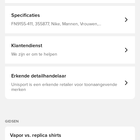
Specificaties
FN9155-411, 355877, Nike, Mannen, Vrouwen,
Voetbalshirts, Thuistenues, Fan shirts, Korte mouwen,
2024/25, 100% Polyester, Blauw, Kinderen
Klantendienst
We zijn er om te helpen
Erkende detailhandelaar
Unisport is een erkende retailer voor toonaangevende
merken
GIDSEN
Vapor vs. replica shirts