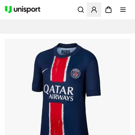
Opent een venster om in te l