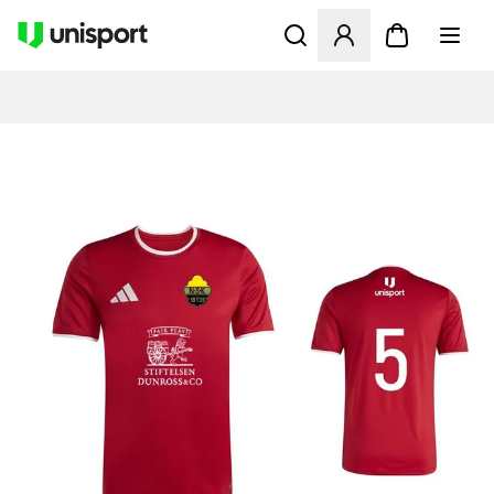
Opent een venster om in te l