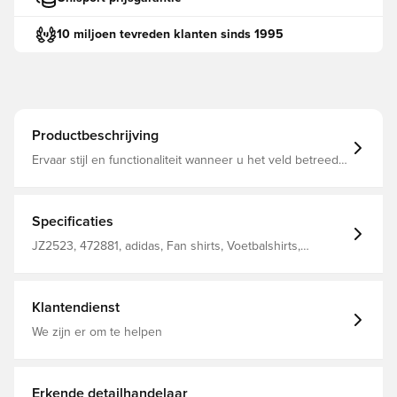
10 miljoen tevreden klanten sinds 1995
Productbeschrijving
Ervaar stijl en functionaliteit wanneer u het veld betreedt
met het Entrada26-shirt. Ontworpen voor mensen die
voetbal leuk vinden en ademen. Geschikt voor spelers
van alle niveaus Ronde hals CLIMACOOL-technologie
100% gerecycleerd polyester
Specificaties
JZ2523, 472881, adidas, Fan shirts, Voetbalshirts,
Mannen, Vrouwen, Korte mouwen, adidas Entrada,
Kinderen, Rood, Zonder sok
Klantendienst
We zijn er om te helpen
Erkende detailhandelaar