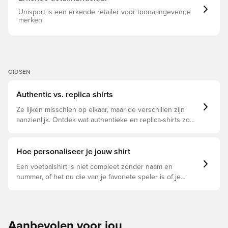
Unisport is een erkende retailer voor toonaangevende
merken
GIDSEN
Authentic vs. replica shirts
Ze lijken misschien op elkaar, maar de verschillen zijn
aanzienlijk. Ontdek wat authentieke en replica-shirts zo
bijzonder maken en welke voor jou geschikt is.
Hoe personaliseer je jouw shirt
Een voetbalshirt is niet compleet zonder naam en
nummer, of het nu die van je favoriete speler is of je
eigen. Zo doe je dat:
Aanbevolen voor jou