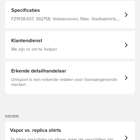
Specificaties
FZ9138-657, 392758, Volwassenen, Nike, Voetbalshirts,
Thuistenues, Fan shirts, Korte mouwen, Vrouwen, Rood,
100% Polyester, 2025/26, Women's EURO 2025
Klantendienst
We zijn er om te helpen
Erkende detailhandelaar
Unisport is een erkende retailer voor toonaangevende
merken
GIDSEN
Vapor vs. replica shirts
Ze lijken misschien op elkaar, maar de verschillen zijn