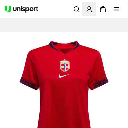
Opent een venster om in te l