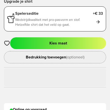
Upgrade je shirt
Spelerseditie
+€ 33
Wedstrijdkwaliteit met pro-pasvorm en stof.
Hetzelfde shirt dat het veld op gaat.
Kies maat
Opent een venster om in te loggen of je aan te melden als lid
Bedrukking toevoegen
(optioneel)
Online op voorraad