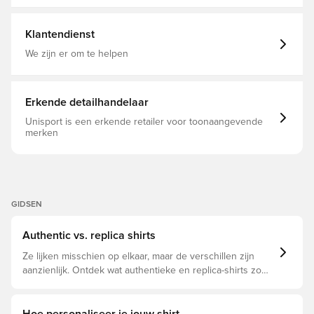
nieuwe herinneringen creëert. Strakke pasvorm Ronde
2025/26, Zwart
hals Hoofdmateriaal: 100% Polyester(100% Gerecycled)
AEROREADY Geweven Manchester United embleem
Klantendienst
We zijn er om te helpen
Erkende detailhandelaar
Unisport is een erkende retailer voor toonaangevende
merken
GIDSEN
Authentic vs. replica shirts
Ze lijken misschien op elkaar, maar de verschillen zijn
aanzienlijk. Ontdek wat authentieke en replica-shirts zo
bijzonder maken en welke voor jou geschikt is.