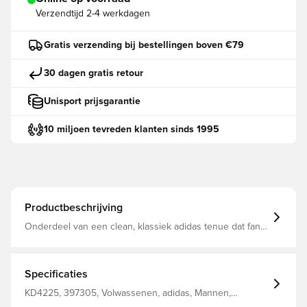
Verzendtijd
2-4 werkdagen
Gratis verzending bij bestellingen boven €79
30 dagen gratis retour
Unisport prijsgarantie
10 miljoen tevreden klanten sinds 1995
Productbeschrijving
Onderdeel van een clean, klassiek adidas tenue dat fans
meeneemt naar een gouden tijdperk. Dit zwarte
Manchester United derde shirt grijpt terug op een aantal
van de meest iconische spelers en memorabele
uitwedstrijden van de club. Op de borst prijken een gele
Specificaties
Trefoil en een clubembleem, terwijl subtielere duivelse
details in de stof zijn geweven. Vochtregulerend
KD4225, 397305, Volwassenen, adidas, Mannen,
AEROREADY houdt fans comfortabel terwijl hun team
Voetbalshirts, Fan shirts, Korte mouwen, 3e tenues,