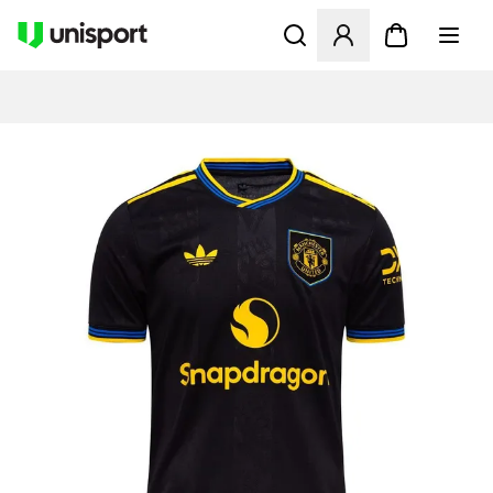
Opent een venster om in te l