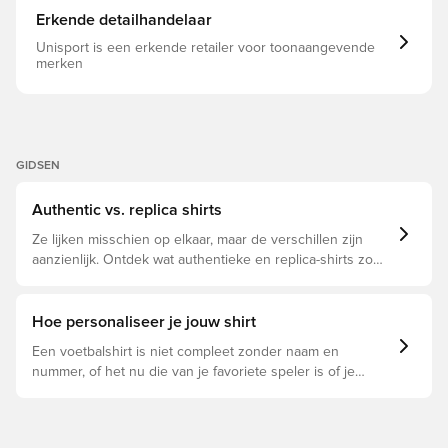
Erkende detailhandelaar
Unisport is een erkende retailer voor toonaangevende
merken
GIDSEN
Authentic vs. replica shirts
Ze lijken misschien op elkaar, maar de verschillen zijn
aanzienlijk. Ontdek wat authentieke en replica-shirts zo
bijzonder maken en welke voor jou geschikt is.
Hoe personaliseer je jouw shirt
Een voetbalshirt is niet compleet zonder naam en
nummer, of het nu die van je favoriete speler is of je
eigen. Zo doe je dat: