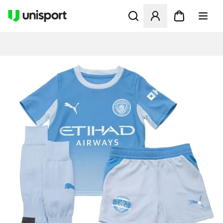
Opent een venster om in te l