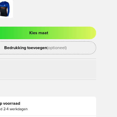
Kies maat
ter om in te loggen of je aan te melden als lid
Bedrukking toevoegen
(optioneel)
p voorraad
jd
2-4 werkdagen