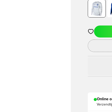
Opent een vens
Online o
Verzendti