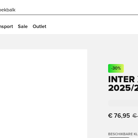
oekbalk
msport
Sale
Outlet
-
30
%
INTER
2025/
€ 76,95
€
BESCHIKBARE K