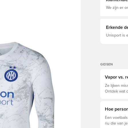
We zijn er o
Erkende de
Unisport is
GIDSEN
Vapor vs. r
Ze lijken mis
Ontdek wat d
welke voor jo
Hoe persona
Een voetbals
nu die van je