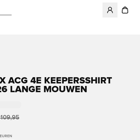
Opent een venster
 X ACG 4E KEEPERSSHIRT
26 LANGE MOUWEN
 109,95
LEUREN