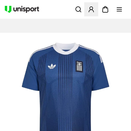
Opent een venster om in te l