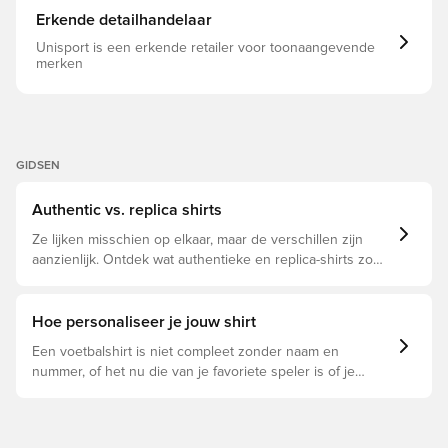
authenticiteit en trots. Strakke pasvorm Ronde hals 100%
Erkende detailhandelaar
Polyester(100% Gerecycled) Transfergebreid jacquard
Normale lengte CLIMACOOL+-technologie 3-Stripes met
Unisport is een erkende retailer voor toonaangevende
visgraatpatroon Bodymapping Opgestreken
merken
teamembleem
GIDSEN
Authentic vs. replica shirts
Ze lijken misschien op elkaar, maar de verschillen zijn
aanzienlijk. Ontdek wat authentieke en replica-shirts zo
bijzonder maken en welke voor jou geschikt is.
Hoe personaliseer je jouw shirt
Een voetbalshirt is niet compleet zonder naam en
nummer, of het nu die van je favoriete speler is of je
eigen. Zo doe je dat: