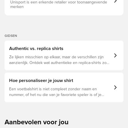
Unisport is een erkende retailer voor toonaangevende
merken
GIDSEN
Authentic vs. replica shirts
Ze lijken misschien op elkaar, maar de verschillen zijn
aanzienlijk. Ontdek wat authentieke en replica-shirts zo
bijzonder maken en welke voor jou geschikt is.
Hoe personaliseer je jouw shirt
Een voetbalshirt is niet compleet zonder naam en
nummer, of het nu die van je favoriete speler is of je
eigen. Zo doe je dat:
Aanbevolen voor jou