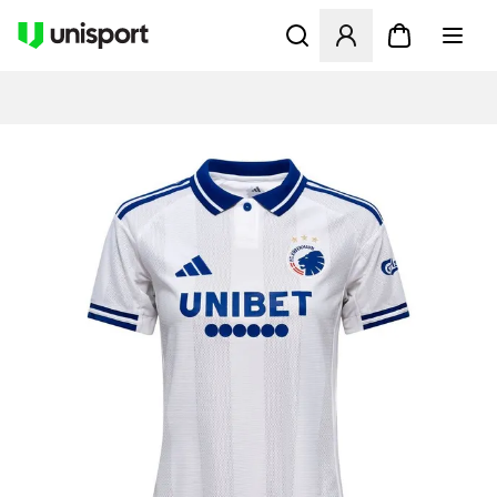
Opent een venster om in te l