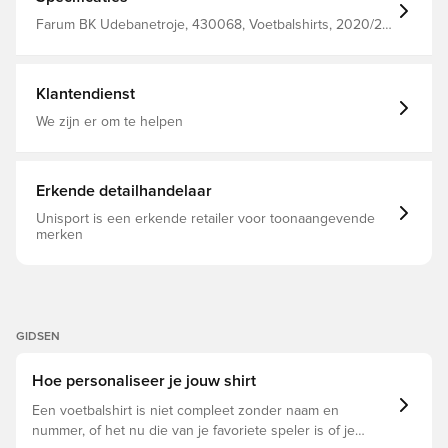
gerecycled polyester.
Farum BK Udebanetroje, 430068, Voetbalshirts, 2020/21,
Fan shirts, Korte mouwen, Blauw, Mannen, Volwassenen,
Thuistenues, Nike
Klantendienst
We zijn er om te helpen
Erkende detailhandelaar
Unisport is een erkende retailer voor toonaangevende
merken
GIDSEN
Hoe personaliseer je jouw shirt
Een voetbalshirt is niet compleet zonder naam en
nummer, of het nu die van je favoriete speler is of je