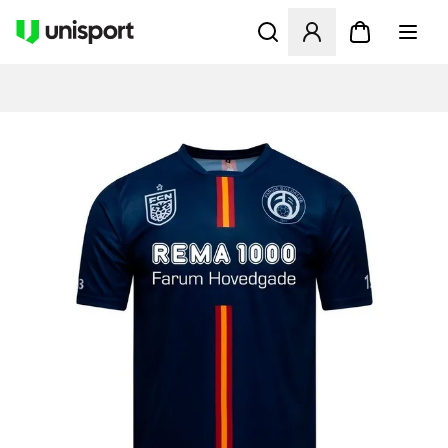
Opent een venster om in te l