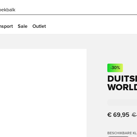
oekbalk
msport
Sale
Outlet
-
30
%
DUITS
WORLD
€ 69,95
€
BESCHIKBARE K