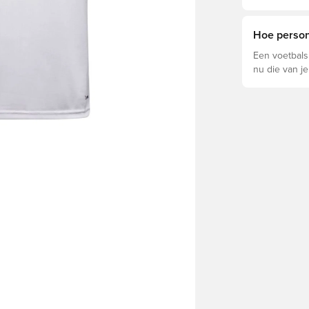
welke voor jo
Hoe persona
Een voetbals
nu die van je