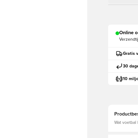
Online o
Verzendti
Gratis 
30 dage
10 milj
Productbes
Wat voetbal 
Duitsland 26
nieuwste tec
morgen.Dit s