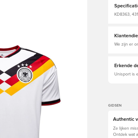
een strakke 
Specificat
logo en het
extra authent
KD8363, 431
neemt zweet
Fan shirts, 
en prestere
Wereldkamp
stijlvolle to
wedstrijd dr
Klantendie
om indruk te maken op
Hoofdmateri
We zijn er o
technologie
Erkende de
Unisport is
GIDSEN
Authentic v
Ze lijken mis
Ontdek wat a