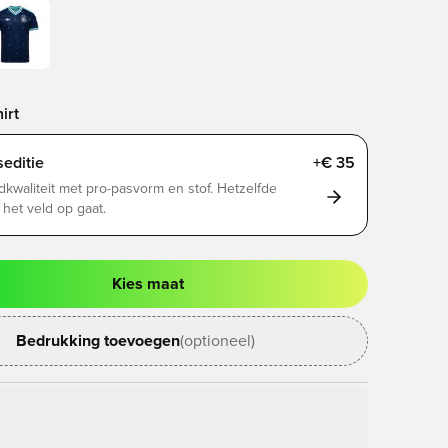
irt
editie
+€ 35
dkwaliteit met pro-pasvorm en stof. Hetzelfde
t het veld op gaat.
Kies maat
ter om in te loggen of je aan te melden als lid
Bedrukking toevoegen
(optioneel)