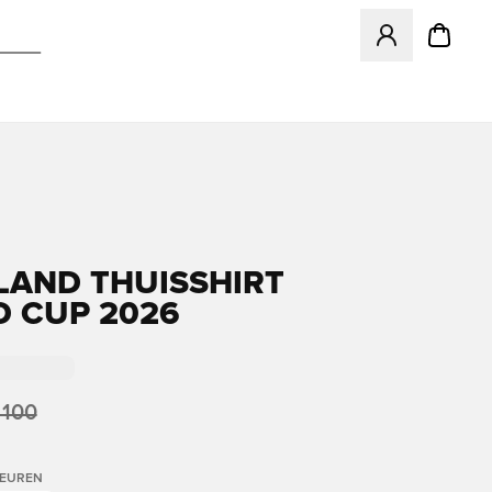
Opent een venster
LAND THUISSHIRT
 CUP 2026
 100
LEUREN