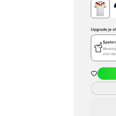
Upgrade je sh
Spelers
Wedstrij
shirt da
Opent een vens