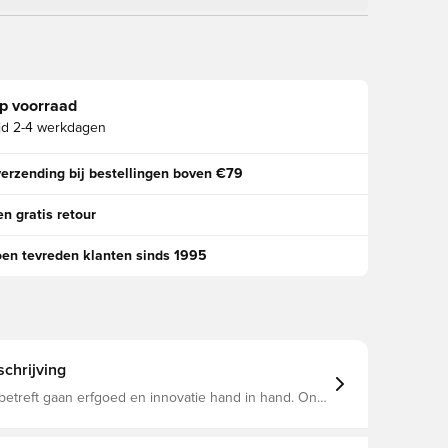
p voorraad
jd
2-4 werkdagen
verzending bij bestellingen boven €79
n gratis retour
oen tevreden klanten sinds 1995
chrijving
betreft gaan erfgoed en innovatie hand in hand. Ons
 thuisshirt combineert klassieke elementen met de
hnologie en details, en creëert zo het icoon van
hirt is gemaakt van dubbelgebreide stof en heeft