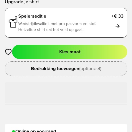
Upgrade je shirt
Spelerseditie
+€ 33
Wedstrijdkwaliteit met pro-pasvorm en stof.
Hetzelfde shirt dat het veld op gaat.
Kies maat
Opent een venster om in te loggen of je aan te melden als lid
Bedrukking toevoegen
(optioneel)
Online op voorraad