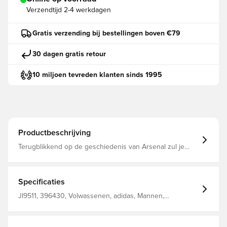
Verzendtijd
2-4 werkdagen
Gratis verzending bij bestellingen boven €79
30 dagen gratis retour
10 miljoen tevreden klanten sinds 1995
Productbeschrijving
Terugblikkend op de geschiedenis van Arsenal zul je
zien dat de bliksemschicht een vaste waarde is geweest.
Dit adidas voetbalshirt brengt het iconische motief op
indrukwekkende wijze terug met een moderne licht- en
donkerblauwe print. Vochtregulerend AEROREADY en
Specificaties
zacht interlock materiaal garanderen dat fans comfortabel
blijven terwijl ze hun geliefde club aanmoedigen. Strakke
JI9511, 396430, Volwassenen, adidas, Mannen,
pasvorm Ronde hals Hoofdmateriaal: 100%
Voetbalshirts, Blauw, Uittenues, Fan shirts, Korte
Polyester(100% Gerecycled) AEROREADY Geborduurde
mouwen, 2025/26
Arsenal badge met kanon