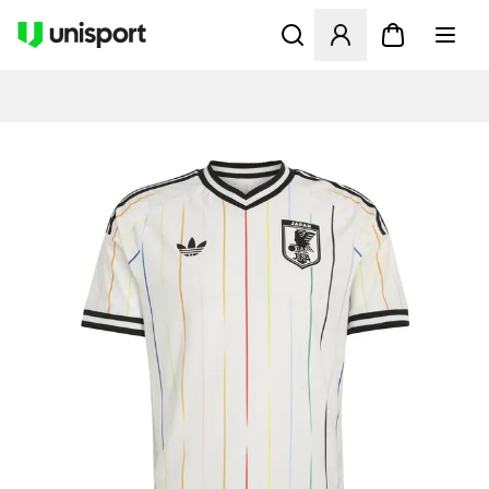
Opent een venster om in te l