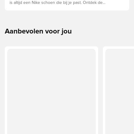
is altijd een Nike schoen die bij je past. Ontdek de
Phantom, Mercurial en Tiempo en hun eigenschappen om
de perfecte pasvorm te vinden.
Aanbevolen voor jou