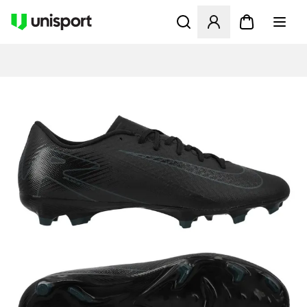
Opent een venster om in te l