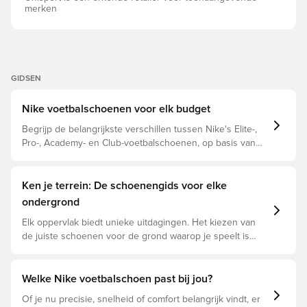
merken
GIDSEN
Nike voetbalschoenen voor elk budget
Begrijp de belangrijkste verschillen tussen Nike's Elite-,
Pro-, Academy- en Club-voetbalschoenen, op basis van
hun eigenschappen, doelspeler en prijsklasse.
Ken je terrein: De schoenengids voor elke
ondergrond
Elk oppervlak biedt unieke uitdagingen. Het kiezen van
de juiste schoenen voor de grond waarop je speelt is
daarom essentieel voor optimale prestaties,
blessurepreventie en een lange levensduur van de
schoen. Lees verder om te zien welke schoenen de
Welke Nike voetbalschoen past bij jou?
beste keuze zijn voor de verschillende ondergronden.
Of je nu precisie, snelheid of comfort belangrijk vindt, er