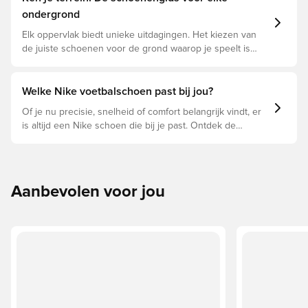
ondergrond
Elk oppervlak biedt unieke uitdagingen. Het kiezen van
de juiste schoenen voor de grond waarop je speelt is
daarom essentieel voor optimale prestaties,
blessurepreventie en een lange levensduur van de
schoen. Lees verder om te zien welke schoenen de
Welke Nike voetbalschoen past bij jou?
beste keuze zijn voor de verschillende ondergronden.
Of je nu precisie, snelheid of comfort belangrijk vindt, er
is altijd een Nike schoen die bij je past. Ontdek de
Phantom, Mercurial en Tiempo en hun eigenschappen om
de perfecte pasvorm te vinden.
Aanbevolen voor jou