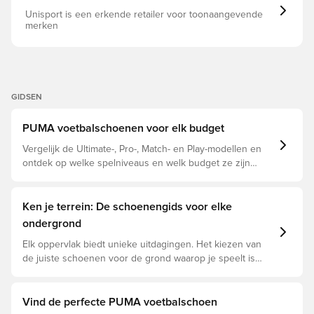
Unisport is een erkende retailer voor toonaangevende
merken
GIDSEN
PUMA voetbalschoenen voor elk budget
Vergelijk de Ultimate-, Pro-, Match- en Play-modellen en
ontdek op welke spelniveaus en welk budget ze zijn
afgestemd.
Ken je terrein: De schoenengids voor elke
ondergrond
Elk oppervlak biedt unieke uitdagingen. Het kiezen van
de juiste schoenen voor de grond waarop je speelt is
daarom essentieel voor optimale prestaties,
blessurepreventie en een lange levensduur van de
schoen. Lees verder om te zien welke schoenen de
Vind de perfecte PUMA voetbalschoen