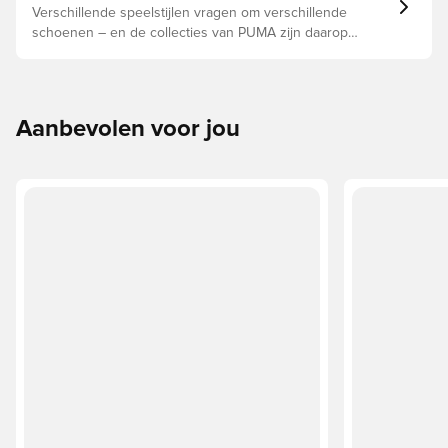
beste keuze zijn voor de verschillende ondergronden.
Verschillende speelstijlen vragen om verschillende
schoenen – en de collecties van PUMA zijn daarop
afgestemd. Lees verder om te zien of de PUMA FUTURE,
ULTRA of KING perfect bij je past.
Aanbevolen voor jou