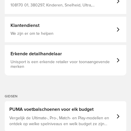
brengen dan je Lights Out kunt zeggen. Bekleding
bestaande uit minstens 20% gerecycled materiaal, wat
108170 01, 380297, Kinderen, Snelheid, Ultra,
een stap verder is op weg naar een groenere toekomst
Synthetisch, Zonder sok, PUMA, Mannen, Vrouwen,
Met een klassiek aanpasbaar vetersysteem FG+AG-
Voetbalschoenen, Kunstgras (AG), Natuurgras (FG), Play,
noppen voor zowel natuurgrasv als kunstgrasvelden.
Basic, PUMA Unlimited, Wit
Klantendienst
We zijn er om te helpen
Erkende detailhandelaar
Unisport is een erkende retailer voor toonaangevende
merken
GIDSEN
PUMA voetbalschoenen voor elk budget
Vergelijk de Ultimate-, Pro-, Match- en Play-modellen en
ontdek op welke spelniveaus en welk budget ze zijn
afgestemd.