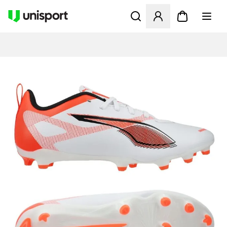
Opent een venster om in te l