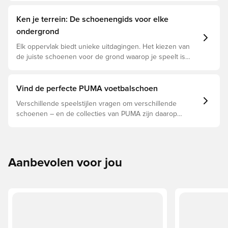
Ken je terrein: De schoenengids voor elke
ondergrond
Elk oppervlak biedt unieke uitdagingen. Het kiezen van
de juiste schoenen voor de grond waarop je speelt is
daarom essentieel voor optimale prestaties,
blessurepreventie en een lange levensduur van de
schoen. Lees verder om te zien welke schoenen de
Vind de perfecte PUMA voetbalschoen
beste keuze zijn voor de verschillende ondergronden.
Verschillende speelstijlen vragen om verschillende
schoenen – en de collecties van PUMA zijn daarop
afgestemd. Lees verder om te zien of de PUMA FUTURE,
ULTRA of KING perfect bij je past.
Aanbevolen voor jou