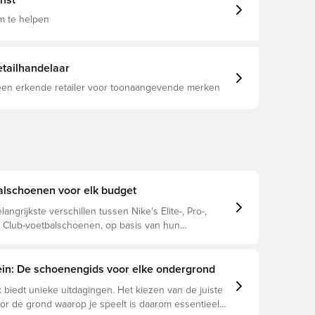
nst
eert dan natuurlijk leer voor een consistente
g en comfort in alle omstandigheden De
m te helpen
e buitenzool is voorzien van wigvormige noppen
kant en gedraaide conische noppen, wat zorgt voor
onele grip bij scherpe richtingsveranderingen, snelle
n zelfverzekerde acceleratie Een intern chassis
tailhandelaar
biel en dicht bij de bal, gecombineerd met een
e gebreide kraag die je voet vastzet voor
 een erkende retailer voor toonaangevende merken
bewegingen Voorzien van een klassiek adaptief
schoen,
ebruik op natuurgrasvelden. Let op: Nike geeft
leur van de buitenzool kan vervagen bij gebruik.
alschoenen voor elk budget
langrijkste verschillen tussen Nike's Elite-, Pro-,
Club-voetbalschoenen, op basis van hun
n, doelspeler en prijsklasse.
rein: De schoenengids voor elke ondergrond
 biedt unieke uitdagingen. Het kiezen van de juiste
r de grond waarop je speelt is daarom essentieel