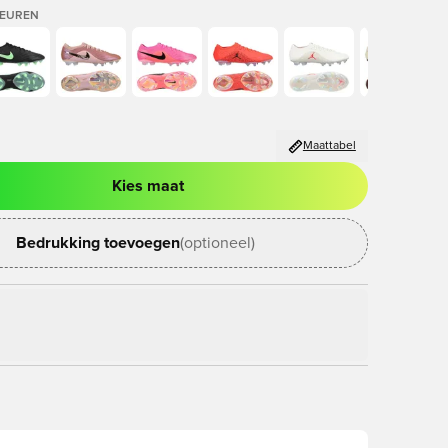
LEUREN
Maattabel
Kies maat
ter om in te loggen of je aan te melden als lid
Bedrukking toevoegen
(optioneel)