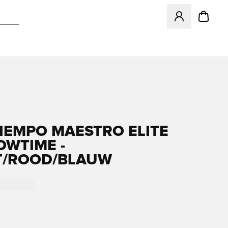
Opent een venster
TIEMPO MAESTRO ELITE
OWTIME -
T/ROOD/BLAUW