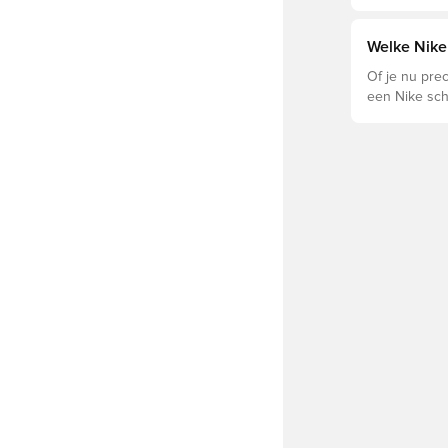
voor optimal
levensduur v
schoenen de 
Welke Nike 
ondergronde
Of je nu preci
een Nike sch
Tiempo en h
vinden.