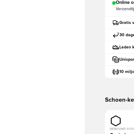
Online o
Verzendti
Gratis 
30 dage
Leden k
Unispor
10 milj
Schoen-k
GEBOUWD VO