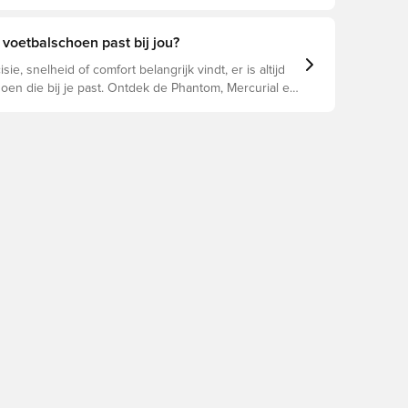
e prestaties, blessurepreventie en een lange
an de schoen. Lees verder om te zien welke
beste keuze zijn voor de verschillende
voetbalschoen past bij jou?
n.
sie, snelheid of comfort belangrijk vindt, er is altijd
oen die bij je past. Ontdek de Phantom, Mercurial en
un eigenschappen om de perfecte pasvorm te