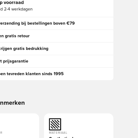
p voorraad
jd
2-4 werkdagen
verzending bij bestellingen boven €79
n gratis retour
rijgen gratis bedrukking
t prijsgarantie
oen tevreden klanten sinds 1995
enmerken
OR
MATERIAAL