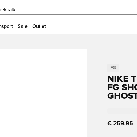
oekbalk
msport
Sale
Outlet
FG
NIKE 
FG SH
GHOS
€ 259,95