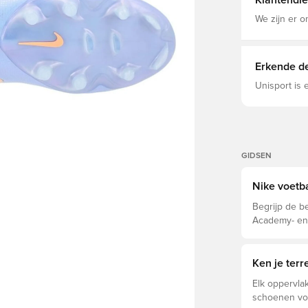
Klantendie
water absorb
balaanrakin
We zijn er o
geavanceerd
aan de voor
multidirecti
wendingen e
Erkende de
houdt je sta
geïntegreerd
Unisport is
dynamische 
vetersysteem Dit is een FG (Firm Ground) voetbal
ontworpen voor g
aan dat de k
GIDSEN
Nike voetb
Begrijp de be
Academy- en 
eigenschappe
Ken je ter
Elk oppervlak
schoenen voo