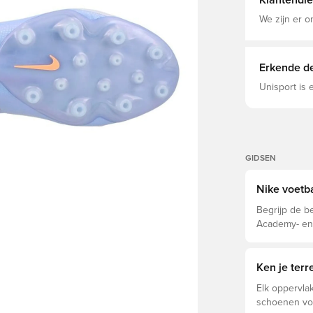
Klantendie
Het is ook l
natuurlijk l
We zijn er o
comfort in 
geavanceerd
meerdere ric
richtingsve
Erkende de
acceleratie E
gecombineer
Unisport is
stevig omsl
adaptief vetersysteem Deze AG-vo
ontworpen voor kunstgr
kleur van de
GIDSEN
Nike voetb
Begrijp de be
Academy- en 
eigenschappe
Ken je ter
Elk oppervlak
schoenen voo