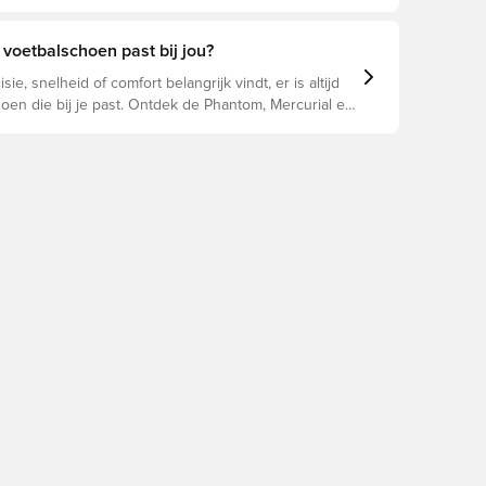
e prestaties, blessurepreventie en een lange
an de schoen. Lees verder om te zien welke
beste keuze zijn voor de verschillende
voetbalschoen past bij jou?
n.
sie, snelheid of comfort belangrijk vindt, er is altijd
oen die bij je past. Ontdek de Phantom, Mercurial en
un eigenschappen om de perfecte pasvorm te