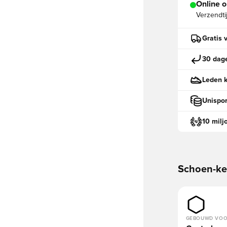
Online o
Verzendti
Gratis 
30 dage
Leden k
Unispor
10 milj
Schoen-k
GEBOUWD VO