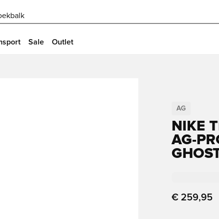
oekbalk
msport
Sale
Outlet
AG
NIKE 
AG-PR
GHOS
€ 259,95