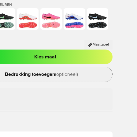
LEUREN
Maattabel
Kies maat
ter om in te loggen of je aan te melden als lid
Bedrukking toevoegen
(optioneel)