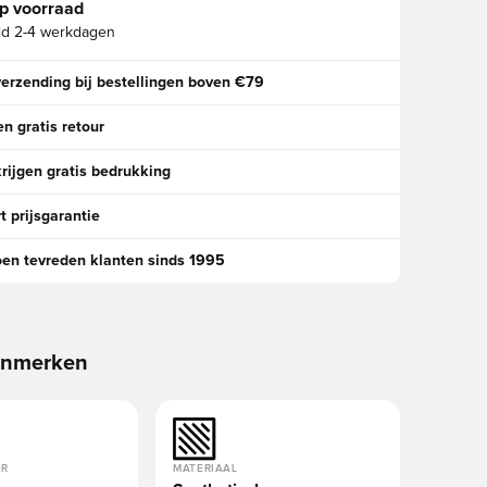
p voorraad
jd
2-4 werkdagen
verzending bij bestellingen boven €79
n gratis retour
rijgen gratis bedrukking
t prijsgarantie
oen tevreden klanten sinds 1995
enmerken
OR
MATERIAAL