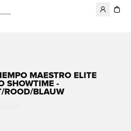
Opent een venster
TIEMPO MAESTRO ELITE
O SHOWTIME -
T/ROOD/BLAUW