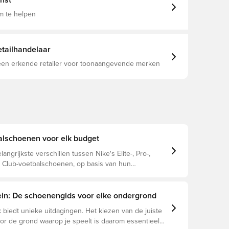
nst
ichter, zachter en absorbeert 29% minder water dan
eer, wat zorgt voor een consistent balgevoel en
m te helpen
alle omstandigheden Aan de onderkant zorgt een
e buitenzool met afgeronde noppen voor grip in
htingen, ideaal voor scherpe
randeringen, snelle wendingen en zelfverzekerde
tailhandelaar
en intern chassis houdt je stabiel en dicht bij de bal,
d met een geïntegreerde gebreide kraag die je voet
 een erkende retailer voor toonaangevende merken
uit voor dynamische bewegingen Met een klassiek
etbalschoenen zijn speciaal
asvelden. Let op: Nike geeft aan dat de
 buitenzool kan vervagen bij gebruik.
alschoenen voor elk budget
langrijkste verschillen tussen Nike's Elite-, Pro-,
Club-voetbalschoenen, op basis van hun
n, doelspeler en prijsklasse.
rein: De schoenengids voor elke ondergrond
 biedt unieke uitdagingen. Het kiezen van de juiste
r de grond waarop je speelt is daarom essentieel