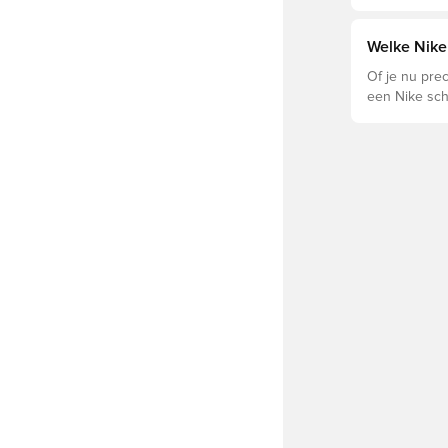
voor optimal
levensduur v
schoenen de 
Welke Nike 
ondergronde
Of je nu preci
een Nike sch
Tiempo en h
vinden.