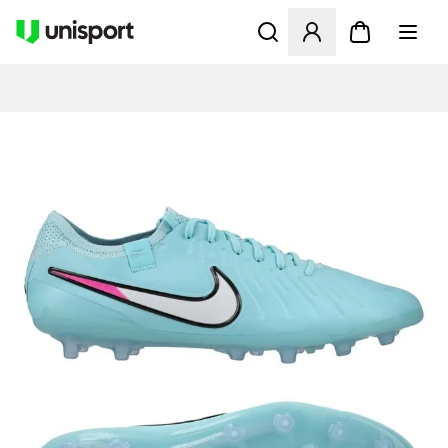
Opent een venster om in te l