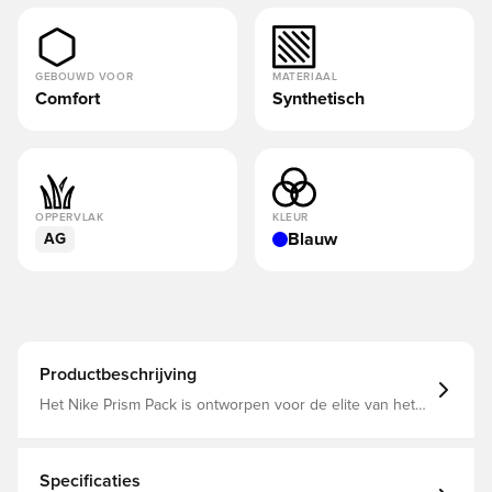
GEBOUWD VOOR
MATERIAAL
Comfort
Synthetisch
OPPERVLAK
KLEUR
Blauw
AG
Productbeschrijving
Het Nike Prism Pack is ontworpen voor de elite van het
voetbal en zijn meer dan alleen uitrusting; ze zijn een
statement. Deze Tiempo beheerst elke aanraking met
autoriteit. Zelfs legendes vinden nieuwe manieren om
zich te ontwikkelen, en Tiempo 10 introduceert een
Specificaties