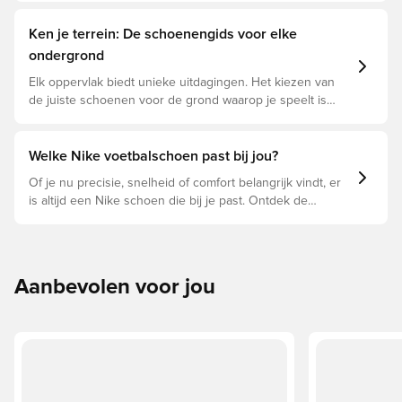
Ken je terrein: De schoenengids voor elke
ondergrond
Elk oppervlak biedt unieke uitdagingen. Het kiezen van
de juiste schoenen voor de grond waarop je speelt is
daarom essentieel voor optimale prestaties,
blessurepreventie en een lange levensduur van de
schoen. Lees verder om te zien welke schoenen de
Welke Nike voetbalschoen past bij jou?
beste keuze zijn voor de verschillende ondergronden.
Of je nu precisie, snelheid of comfort belangrijk vindt, er
is altijd een Nike schoen die bij je past. Ontdek de
Phantom, Mercurial en Tiempo en hun eigenschappen om
de perfecte pasvorm te vinden.
Aanbevolen voor jou