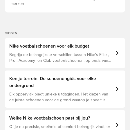
merken
GIDSEN
Nike voetbalschoenen voor elk budget
Begrijp de belangrijkste verschillen tussen Nike's Elite-,
Pro-, Academy- en Club-voetbalschoenen, op basis van
hun eigenschappen, doelspeler en prijsklasse.
Ken je terrein: De schoenengids voor elke
ondergrond
Elk oppervlak biedt unieke uitdagingen. Het kiezen van
de juiste schoenen voor de grond waarop je speelt is
daarom essentieel voor optimale prestaties,
blessurepreventie en een lange levensduur van de
schoen. Lees verder om te zien welke schoenen de
Welke Nike voetbalschoen past bij jou?
beste keuze zijn voor de verschillende ondergronden.
Of je nu precisie, snelheid of comfort belangrijk vindt, er