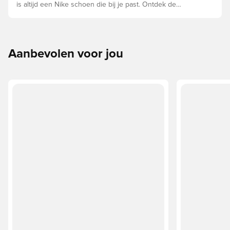
is altijd een Nike schoen die bij je past. Ontdek de
Phantom, Mercurial en Tiempo en hun eigenschappen om
de perfecte pasvorm te vinden.
Aanbevolen voor jou