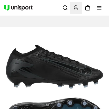
Opent een venster om in te l