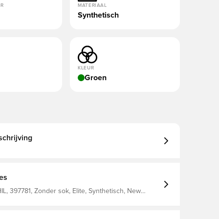
OR
MATERIAAL
Synthetisch
KLEUR
Groen
chrijving
ies
, 397781, Zonder sok, Elite, Synthetisch, New
t, Groen, Comfort, Natuurgras (FG), Mannen,
, Tekela, Voetbalschoenen