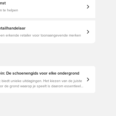
nst
m te helpen
tailhandelaar
 een erkende retailer voor toonaangevende merken
rein: De schoenengids voor elke ondergrond
 biedt unieke uitdagingen. Het kiezen van de juiste
r de grond waarop je speelt is daarom essentieel
e prestaties, blessurepreventie en een lange
an de schoen. Lees verder om te zien welke
beste keuze zijn voor de verschillende
n.