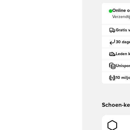
Online o
Verzendti
Gratis 
30 dage
Leden k
Unispor
10 milj
Schoen-k