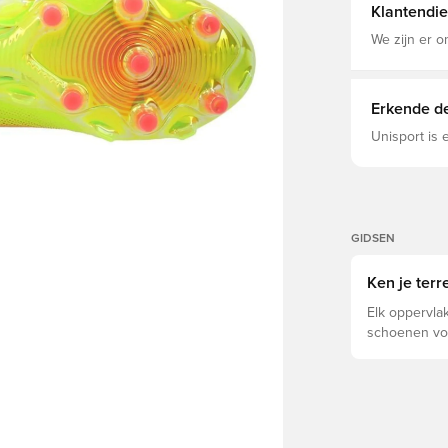
Klantendie
We zijn er o
Erkende de
Unisport is
GIDSEN
Ken je ter
Elk oppervlak
schoenen voo
voor optimal
levensduur v
schoenen de 
ondergronde