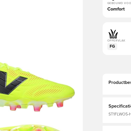
GEBOUWD VO
Comfort
OPPERVLAK
FG
Productbes
Specificat
ST1FLWO5-HIL
Balance, Bes
Volwassenen