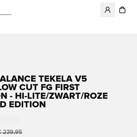
Opent een venster
ALANCE TEKELA V5
 LOW CUT FG FIRST
N - HI-LITE/ZWART/ROZE
ED EDITION
 239,95