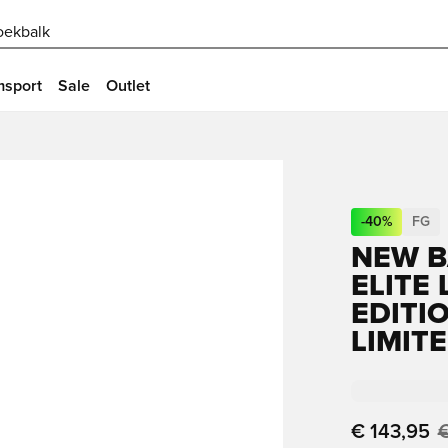
oekbalk
msport
Sale
Outlet
-
40
%
FG
NEW B
ELITE
EDITIO
LIMIT
€ 143,95
€