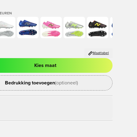
LEUREN
Maattabel
Kies maat
ter om in te loggen of je aan te melden als lid
Bedrukking toevoegen
(optioneel)