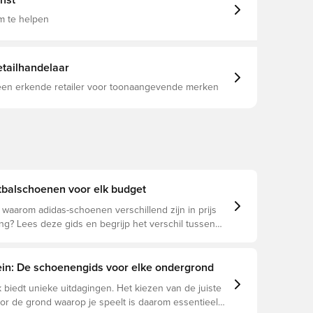
nst
 Comfort Frame-loopzool met extra nop voor betere
g houdt je stabiel tijdens wedstrijden op droog
m te helpen
an leer en synthetisch materiaal Anatomische
nlegzool Synthetische Comfort Plate-loopzool voor
ergronden Voorvoet met Touchprint-textuur
tailhandelaar
oord
 een erkende retailer voor toonaangevende merken
tbalschoenen voor elk budget
f waarom adidas-schoenen verschillend zijn in prijs
g? Lees deze gids en begrijp het verschil tussen
eague en Club.
rein: De schoenengids voor elke ondergrond
 biedt unieke uitdagingen. Het kiezen van de juiste
r de grond waarop je speelt is daarom essentieel