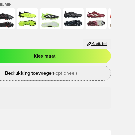
LEUREN
Maattabel
Kies maat
ter om in te loggen of je aan te melden als lid
Bedrukking toevoegen
(optioneel)