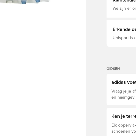
Klantendie
lichtgewicht
drukverdelin
We zijn er o
natuurgras. Normale pasvorm Veterloze constructie Fusionskin-
bovenwerk v
Ortholite®-i
stevige ond
Erkende de
Primeknit-b
Unisport is
GIDSEN
adidas voe
Vraag je je a
en naamgevin
Elite, Pro, L
Ken je ter
Elk oppervlak
schoenen voo