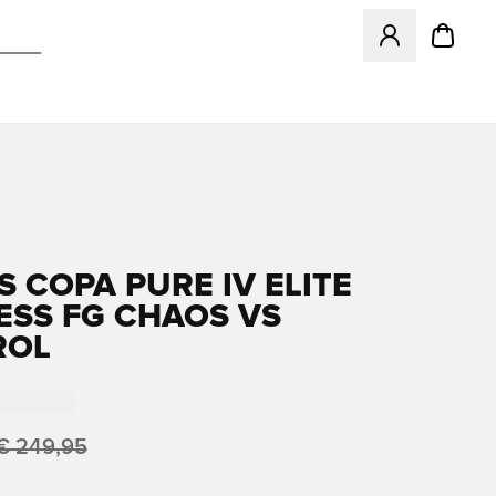
Opent een venster
S COPA PURE IV ELITE
ESS FG CHAOS VS
ROL
€ 249,95