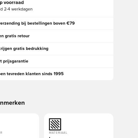
p voorraad
jd
2-4 werkdagen
verzending bij bestellingen boven €79
n gratis retour
rijgen gratis bedrukking
t prijsgarantie
oen tevreden klanten sinds 1995
enmerken
OR
MATERIAAL