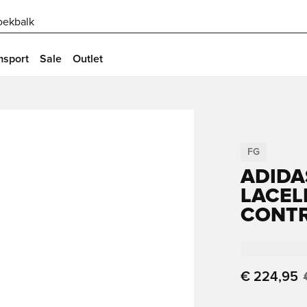
oekbalk
msport
Sale
Outlet
FG
ADIDA
LACEL
CONT
€ 224,95