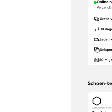
Online o
Verzendti
Gratis 
30 dage
Leden k
Unispor
10 milj
Schoen-k
GEBOUWD VO