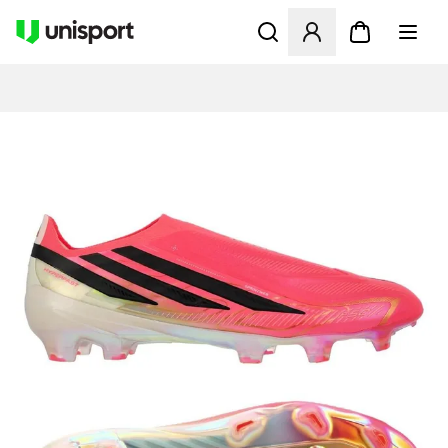
Opent een venster om in te l