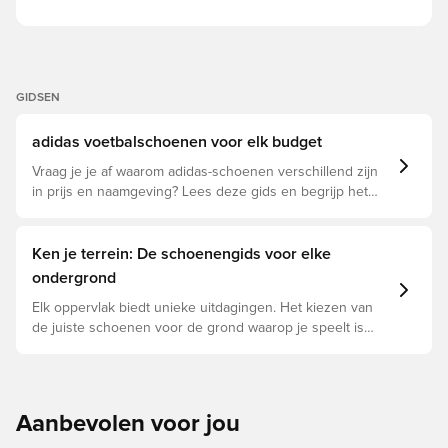
GIDSEN
adidas voetbalschoenen voor elk budget
Vraag je je af waarom adidas-schoenen verschillend zijn
in prijs en naamgeving? Lees deze gids en begrijp het
verschil tussen Elite, Pro, League en Club.
Ken je terrein: De schoenengids voor elke
ondergrond
Elk oppervlak biedt unieke uitdagingen. Het kiezen van
de juiste schoenen voor de grond waarop je speelt is
daarom essentieel voor optimale prestaties,
blessurepreventie en een lange levensduur van de
schoen. Lees verder om te zien welke schoenen de
beste keuze zijn voor de verschillende ondergronden.
Aanbevolen voor jou