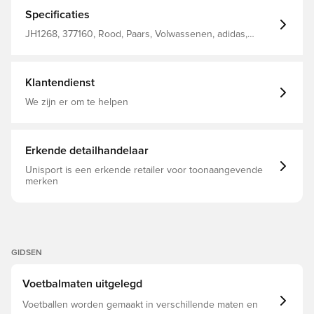
ontwerp is geïnspireerd op de officiële wedstrijdbal van
de UEFA EURO 25 voor dames Gemaakt met een
Specificaties
duurzame, machinaal genaaide TPU-buitenkant en een
veerkrachtige butylblaas, perfect voor kickabouts en om
JH1268, 377160, Rood, Paars, Volwassenen, adidas,
je vaardigheden te oefenen Butylblaas
Natuurgras, Mannen, Voetballen, Women's EURO 2025
Klantendienst
We zijn er om te helpen
Erkende detailhandelaar
Unisport is een erkende retailer voor toonaangevende
merken
GIDSEN
Voetbalmaten uitgelegd
Voetballen worden gemaakt in verschillende maten en