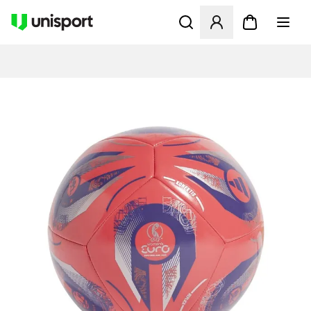
Opent een venster om in te l