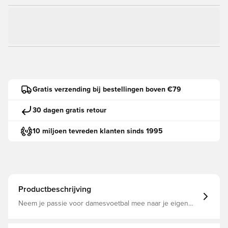
Gratis verzending bij bestellingen boven €79
30 dagen gratis retour
10 miljoen tevreden klanten sinds 1995
Productbeschrijving
Neem je passie voor damesvoetbal mee naar je eigen
achtertuin met deze recreatieve Konektis Clubbal van
adidas Het opvallende, op Zwitserland geïnspireerde