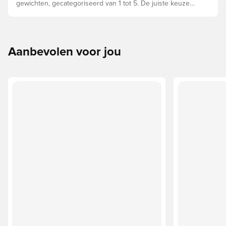
gewichten, gecategoriseerd van 1 tot 5. De juiste keuze
hangt af van factoren zoals leeftijd, vaardigheden en het
beoogde gebruik, waaronder de competitieregels en
trainingsmethoden.
Aanbevolen voor jou