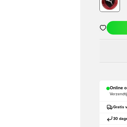
Opent een vens
Online o
Verzendti
Gratis 
30 dage