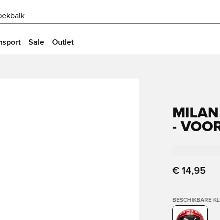
oekbalk
msport
Sale
Outlet
MILAN
- VOO
€ 14,95
BESCHIKBARE K