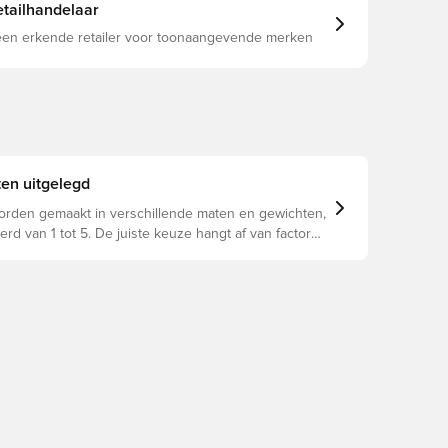
tailhandelaar
 een erkende retailer voor toonaangevende merken
en uitgelegd
orden gemaakt in verschillende maten en gewichten,
rd van 1 tot 5. De juiste keuze hangt af van factoren
jd, vaardigheden en het beoogde gebruik, waaronder
eregels en trainingsmethoden.