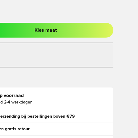
Kies maat
ter om in te loggen of je aan te melden als lid
p voorraad
jd
2-4 werkdagen
verzending bij bestellingen boven €79
n gratis retour