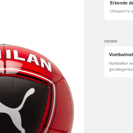
Erkende de
Unisport is
GIDSEN
Voetbalmat
Voetballen w
gecategorisee
zoals leefti
de competiti