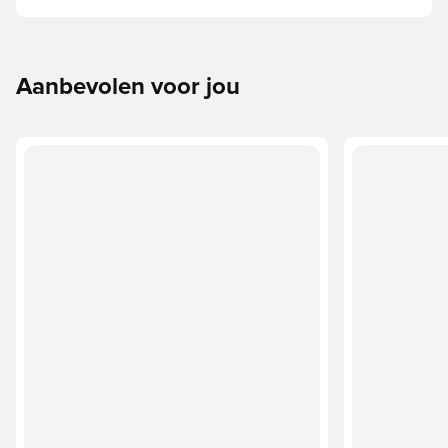
hangt af van factoren zoals leeftijd, vaardigheden en het
beoogde gebruik, waaronder de competitieregels en
trainingsmethoden.
Aanbevolen voor jou