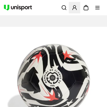
Opent een venster om in te l