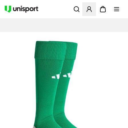
Opent een venster om in te l