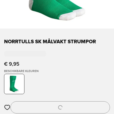
NORRTULLS SK MÅLVAKT STRUMPOR
€ 9,95
BESCHIKBARE KLEUREN
Opent een venster om in te loggen of je aan te melden als lid