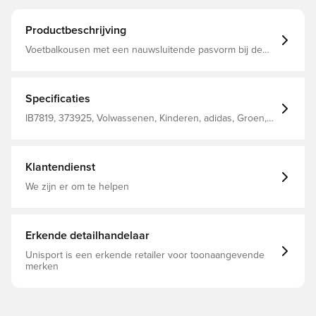
Productbeschrijving
Voetbalkousen met een nauwsluitende pasvorm bij de
voet voor optimaal comfort. 99% polyamide en 1%
elasthaan.
Specificaties
IB7819, 373925, Volwassenen, Kinderen, adidas, Groen,
Mannen, Voetbalkousen
Klantendienst
We zijn er om te helpen
Erkende detailhandelaar
Unisport is een erkende retailer voor toonaangevende
merken