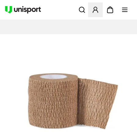
Opent een venster om in te l