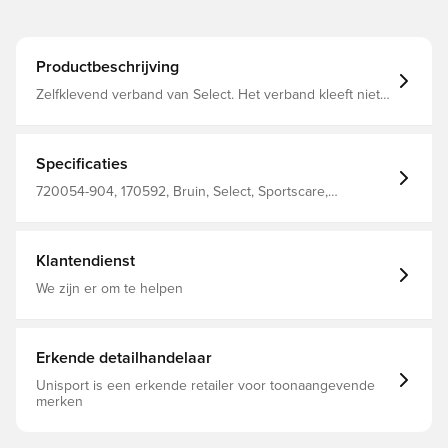
Productbeschrijving
Zelfklevend verband van Select. Het verband kleeft niet
aan de huid, maar blijft aan zichzelf kleven en kan na
gebruik zonder problemen worden verwijderd. Het
product is lichtgewicht en elastisch en biedt goede
compressie. Gemaakt van 95% katoen en 5% elastaan.
Specificaties
720054-904, 170592, Bruin, Select, Sportscare,
Sportstape
Klantendienst
We zijn er om te helpen
Erkende detailhandelaar
Unisport is een erkende retailer voor toonaangevende
merken