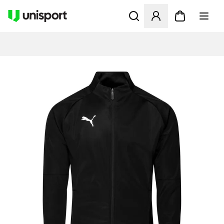
Opent een venster om in te l