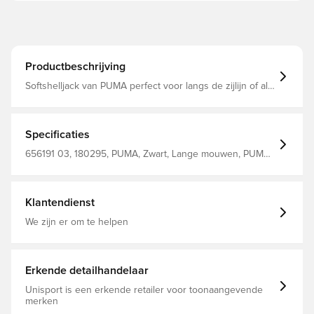
Productbeschrijving
Softshelljack van PUMA perfect voor langs de zijlijn of als
trainingsjack Met volledige ritssluiting zodat je de jas snel
aan en uit kunt trekken Gemaakt van 100% polyester
Specificaties
656191 03, 180295, PUMA, Zwart, Lange mouwen, PUMA
Liga, Trainingsjacks, Mannen, Volwassenen
Klantendienst
We zijn er om te helpen
Erkende detailhandelaar
Unisport is een erkende retailer voor toonaangevende
merken