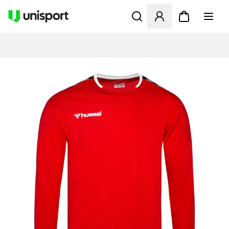
Opent een venster om in te l