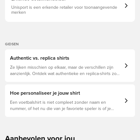
Unisport is een erkende retailer voor toonaangevende
merken
GIDSEN
Authentic vs. replica shirts
Ze lijken misschien op elkaar, maar de verschillen zijn
aanzienlijk. Ontdek wat authentieke en replica-shirts zo
bijzonder maken en welke voor jou geschikt is.
Hoe personaliseer je jouw shirt
Een voetbalshirt is niet compleet zonder naam en
nummer, of het nu die van je favoriete speler is of je
eigen. Zo doe je dat:
Aanbevolen voor jou