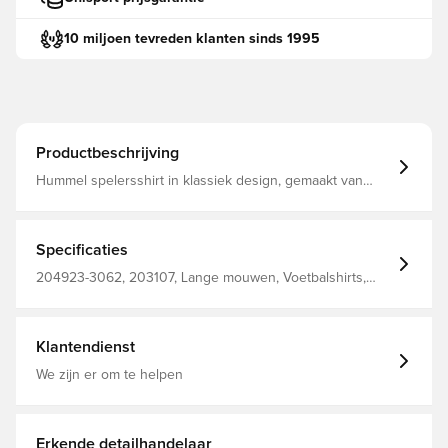
10 miljoen tevreden klanten sinds 1995
Productbeschrijving
Hummel spelersshirt in klassiek design, gemaakt van
slijtvast en duurzaam materiaal Standaard pasvorm
Gemaakt van 100% polyester. Voor kinderen.
Specificaties
204923-3062, 203107, Lange mouwen, Voetbalshirts,
Rood, Hummel, Mannen, Kinderen, 100% Pl - Knit
Klantendienst
We zijn er om te helpen
Erkende detailhandelaar