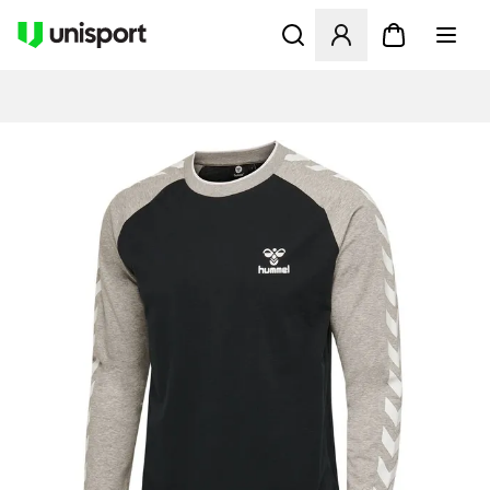
Opent een venster om in te l