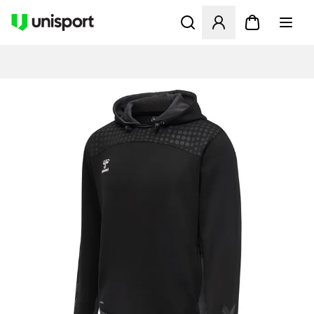
Opent een venster om in te l