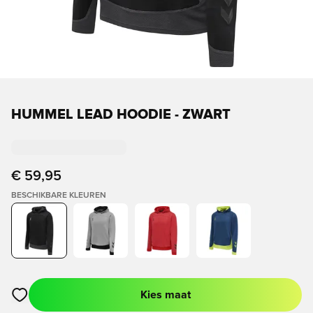
HUMMEL LEAD HOODIE - ZWART
€ 59,95
BESCHIKBARE KLEUREN
Kies maat
Opent een venster om in te loggen of je aan te melden als lid