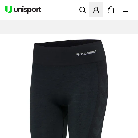
Opent een venster om in te l