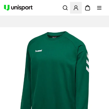
Opent een venster om in te l