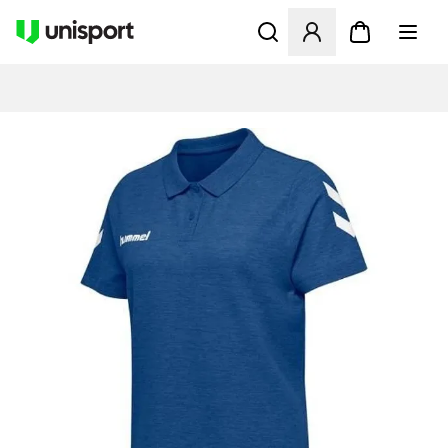
Opent een venster om in te l