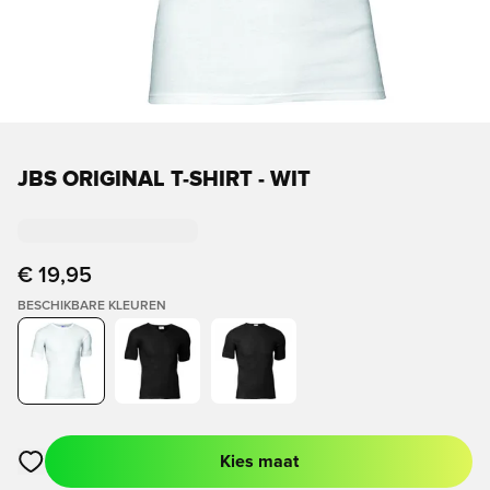
JBS ORIGINAL T-SHIRT - WIT
€ 19,95
BESCHIKBARE KLEUREN
Kies maat
Opent een venster om in te loggen of je aan te melden als lid