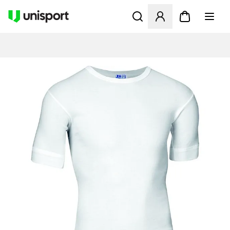
Opent een venster om in te l