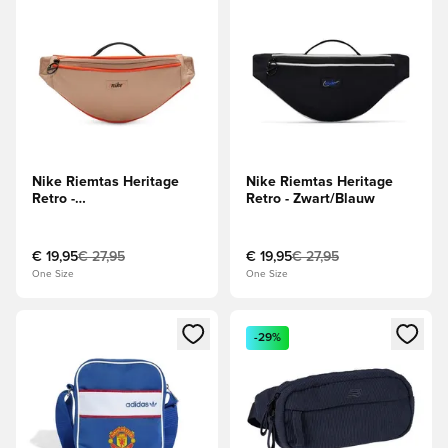
Nike Riemtas Heritage
Nike Riemtas Heritage
Retro -
Retro - Zwart/Blauw
Bruin/Oranje/Zwart
€ 19,95
€ 27,95
€ 19,95
€ 27,95
One Size
One Size
Opent een venster om in te loggen of je aan te melden als li
Opent een venster om in te log
-29%