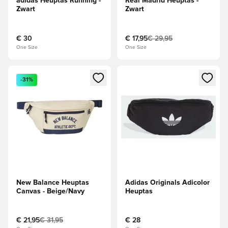
adidas Heuptas Running -
Real Madrid Heuptas -
Zwart
Zwart
€ 30
€ 17,95
€ 29,95
One Size
One Size
Opent een venster om in te loggen of je aan te melden als li
Opent een venster om in te log
-31%
New Balance Heuptas
Adidas Originals Adicolor
Canvas - Beige/Navy
Heuptas
€ 21,95
€ 31,95
€ 28