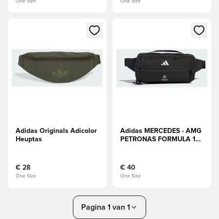
One Size
One Size
Opent een venster om in te loggen of je aan te melden als li
Opent een venster om in te log
Adidas Originals Adicolor
Adidas MERCEDES - AMG
Heuptas
PETRONAS FORMULA 1
ENGINEERS &
MARKETING HEUPTAS
€ 28
€ 40
One Size
One Size
Pagina 1 van 1