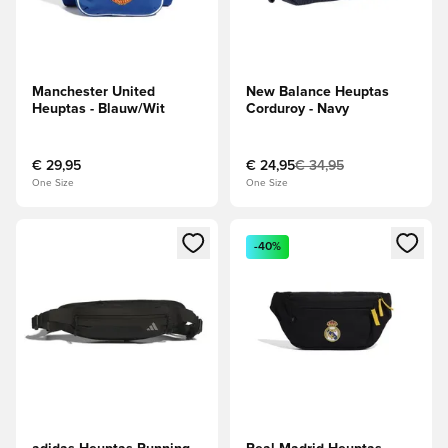
Manchester United
New Balance Heuptas
Heuptas - Blauw/Wit
Corduroy - Navy
€ 29,95
€ 24,95
€ 34,95
One Size
One Size
Opent een venster om in te loggen of je aan te melden als li
Opent een venster om in te log
-40%