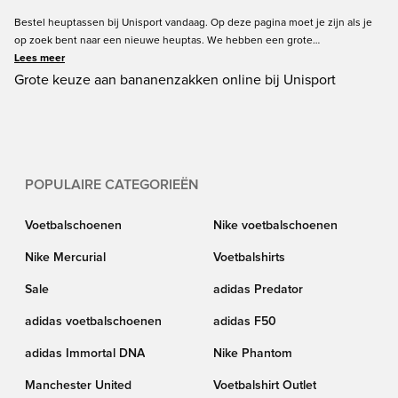
Bestel heuptassen bij Unisport vandaag. Op deze pagina moet je zijn als je
op zoek bent naar een nieuwe heuptas. We hebben een grote
verscheidenheid aan heuptassen. U kunt verschillende stijlen vinden in
Lees meer
slimme kleuren. We hebben heuptassen voor heren, dus pak de tas die je
Grote keuze aan bananenzakken online bij Unisport
leuk vindt. We bieden heuptassen van het populairste merk zoals Nike,
adidas en PUMA. Bestel vandaag nog jouw favoriet. Altijd snelle levering bij
Unisport.
POPULAIRE CATEGORIEËN
Voetbalschoenen
Nike voetbalschoenen
Nike Mercurial
Voetbalshirts
Sale
adidas Predator
adidas voetbalschoenen
adidas F50
adidas Immortal DNA
Nike Phantom
Manchester United
Voetbalshirt Outlet