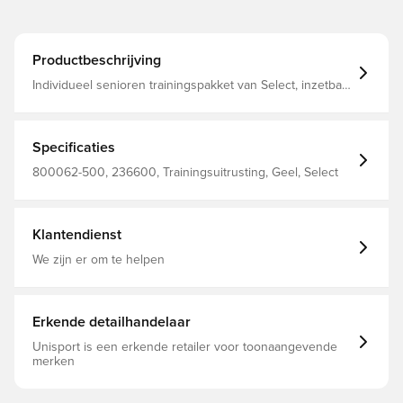
Productbeschrijving
Individueel senioren trainingspakket van Select, inzetbaar
op alle niveaus en geschikt voor gebruik op zowel gras-
als kunstgrasvelden of indoor 1 behendigheidsladder van
6 meter 5 trainingshordes van 30 cm 5 coördinatieringen
van 60 cm 8 hoedjes van 7 cm 2 passpoorten 1 tas voor
Specificaties
opslag
800062-500, 236600, Trainingsuitrusting, Geel, Select
Klantendienst
We zijn er om te helpen
Erkende detailhandelaar
Unisport is een erkende retailer voor toonaangevende
merken