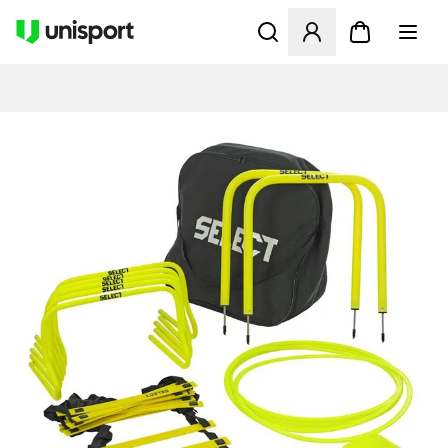
Opent een venster om in te l