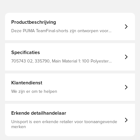
Productbeschrijving
Deze PUMA TeamFinal-shorts zijn ontworpen voor
topprestaties op topniveau, dankzij hun hoge ademend
vermogen en pasvorm Gemaakt van 100% polyester.
Specificaties
705743 02, 335790, Main Material 1: 100 Polyester
Recycled - Dobby - 78.00 G/M² - Piece Dyed - Chemical -
Absorbency&/Or Wicking - Drycell (Fun/001),
Volwassenen, PUMA teamFINAL, PUMA, Mannen, Kort,
Voetbalshorts, Blauw
Klantendienst
We zijn er om te helpen
Erkende detailhandelaar
Unisport is een erkende retailer voor toonaangevende
merken