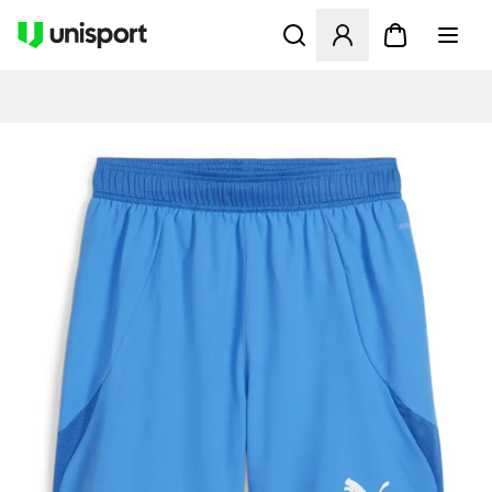
Opent een venster om in te l