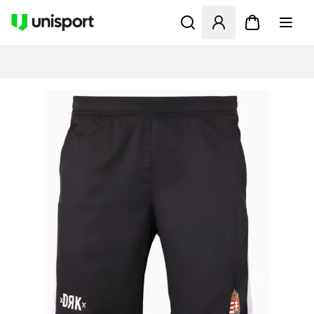
Opent een venster om in te l