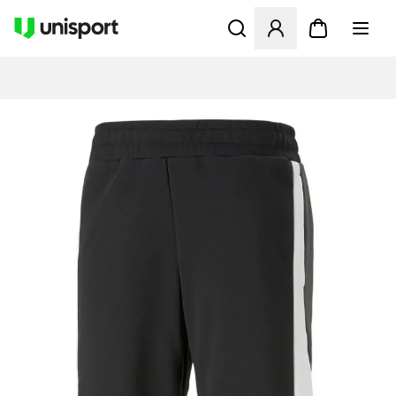
Opent een venster om in te l