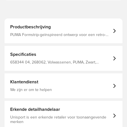
Productbeschrijving
PUMA Formstrip-geïnspireerd ontwerp voor een retro-
look Elastische tailleband met binnenkoorden Zijzakken
voor het opbergen van de meest noodzakelijke spullen
KING AND-logo op het rechterbeen Standaard pasvorm
68% katoen 32% polyester
Specificaties
658344 04, 268062, Volwassenen, PUMA, Zwart,
Mannen, Trainingsshorts, Kort
Klantendienst
We zijn er om te helpen
Erkende detailhandelaar
Unisport is een erkende retailer voor toonaangevende
merken