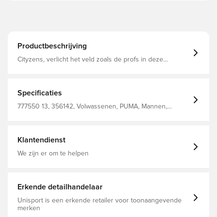
Productbeschrijving
Cityzens, verlicht het veld zoals de profs in deze
trainingsshort van Manchester City FC dryCELL:
Performance-technologie die is ontworpen om vocht van
het lichaam af te voeren en je zweetvrij te houden tijdens
het sporten Elastische tailleband Zakken met ritssluiting
Specificaties
Normale pasvorm 100% polyester
777550 13, 356142, Volwassenen, PUMA, Mannen,
Trainingsshorts, Kort, Groen
Klantendienst
We zijn er om te helpen
Erkende detailhandelaar
Unisport is een erkende retailer voor toonaangevende
merken