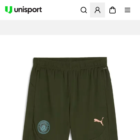
Opent een venster om in te l