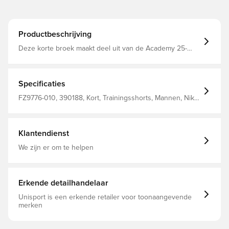
Productbeschrijving
Deze korte broek maakt deel uit van de Academy 25-
reeks Dri-Fit is voorzien van een ademend, sneldrogend,
lichtgewicht materiaal dat vocht van het lichaam afvoert,
zodat je altijd droog en comfortabel blijft Gemaakt van
100% polyester
Specificaties
FZ9776-010, 390188, Kort, Trainingsshorts, Mannen, Nike,
Nike Academy, Volwassenen, 100% Polyester, Zwart
Klantendienst
We zijn er om te helpen
Erkende detailhandelaar
Unisport is een erkende retailer voor toonaangevende
merken