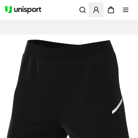
Opent een venster om in te l