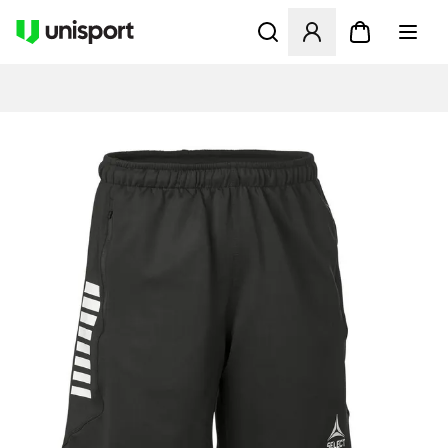
Opent een venster om in te l