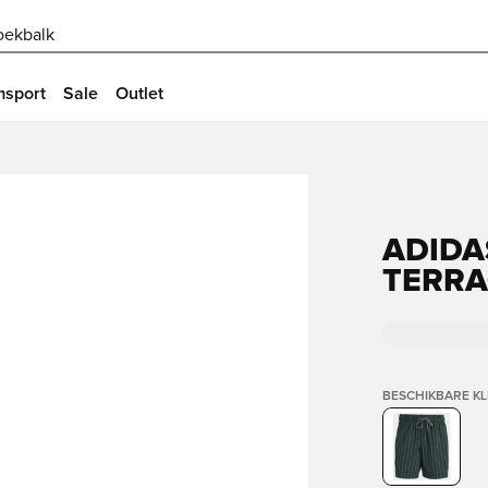
oekbalk
msport
Sale
Outlet
ADIDA
TERRA
BESCHIKBARE K