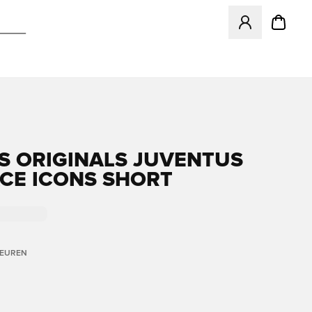
Opent een venster
S ORIGINALS JUVENTUS
CE ICONS SHORT
LEUREN