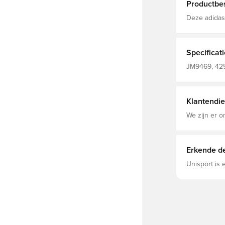
Productbes
Deze adidas
wedstrijdkle
optie voor 
hoofdrol teg
voetbalpuris
Specificat
geweldig als je eruitziet. Losva
trekkoordslu
JM9469, 425
Gerecycled)
Voetbalshor
embleem
Klantendie
We zijn er o
Erkende de
Unisport is