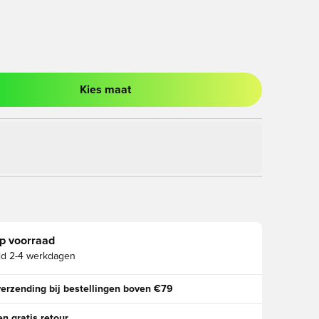
Kies maat
ter om in te loggen of je aan te melden als lid
p voorraad
jd
2-4 werkdagen
verzending bij bestellingen boven €79
n gratis retour