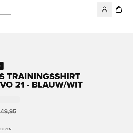
Opent een venster
t
S TRAININGSSHIRT
VO 21 - BLAUW/WIT
 49,95
LEUREN