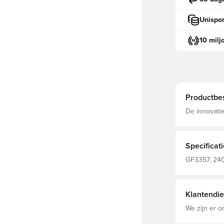
Unispor
10 milj
Productbes
De innovati
lichaam, waa
hals en een la
98% gerecyc
Specificat
GF3357, 240
Volwassenen,
Klantendie
We zijn er o