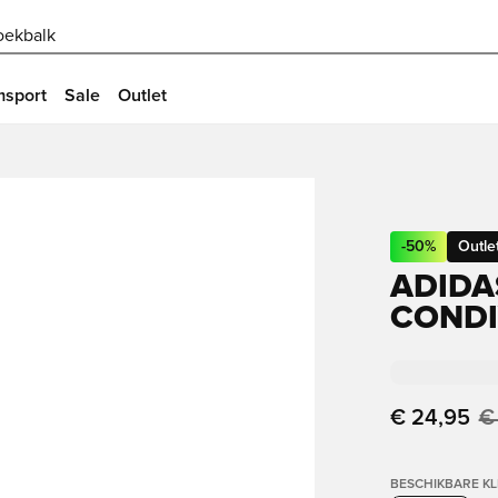
oekbalk
msport
Sale
Outlet
-
50
%
Outle
ADIDA
CONDI
€ 24,95
€
BESCHIKBARE K