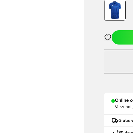
Opent een vens
Online o
Verzendti
Gratis 
30 dage