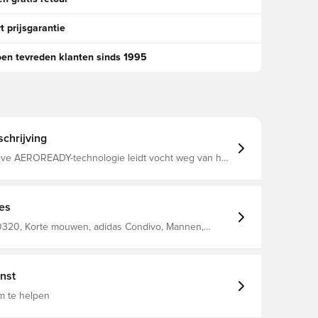
t prijsgarantie
oen tevreden klanten sinds 1995
chrijving
eve AEROREADY-technologie leidt vocht weg van het
rdoor je comfortabel, droog en koel blijft Met ronde
nger achterstuk Standaard pasvorm Gemaakt van
led polyester en 2% polyester.
ies
320, Korte mouwen, adidas Condivo, Mannen,
 Blauw, adidas, T-shirts
nst
m te helpen