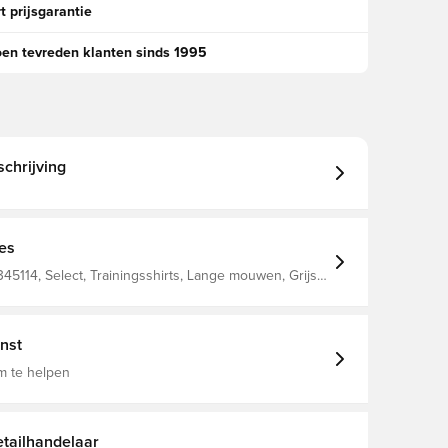
t prijsgarantie
oen tevreden klanten sinds 1995
chrijving
ies
345114, Select, Trainingsshirts, Lange mouwen, Grijs,
n
nst
m te helpen
tailhandelaar