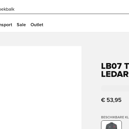
oekbalk
msport
Sale
Outlet
LB07 
LEDAR
€ 53,95
BESCHIKBARE K