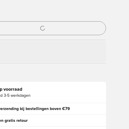
ter om in te loggen of je aan te melden als lid
p voorraad
jd
3-5 werkdagen
verzending bij bestellingen boven €79
n gratis retour