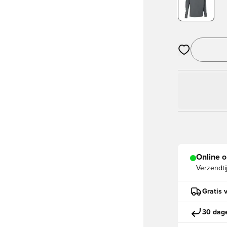
Opent een vens
Online o
Verzendti
Gratis 
30 dage