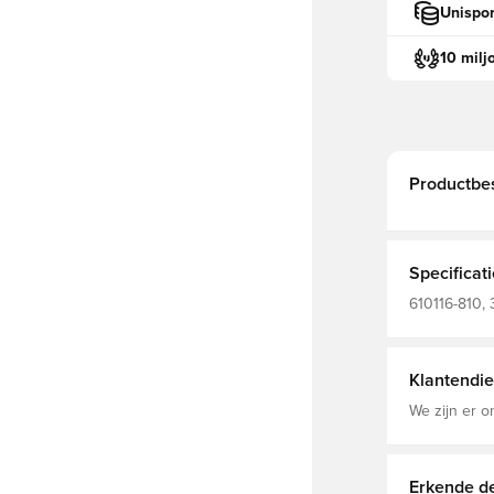
Unispor
10 milj
Productbes
Specificat
610116-810, 
Volwassene
Klantendie
We zijn er o
Erkende de