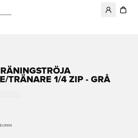
Opent een venster
TRÄNINGSTRÖJA
E/TRÄNARE 1/4 ZIP - GRÅ
LEUREN