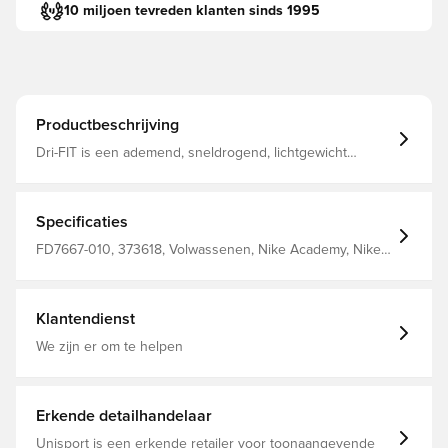
10 miljoen tevreden klanten sinds 1995
Productbeschrijving
Dri-FIT is een ademend, sneldrogend, lichtgewicht
materiaal dat vocht van het lichaam afvoert, zodat je altijd
droog, comfortabel en geconcentreerd blijft. Kwartlange
ritssluiting voor rechtopstaande kraag Gemaakt van 100%
polyester.
Specificaties
FD7667-010, 373618, Volwassenen, Nike Academy, Nike,
Trainingsshirts, Lange mouwen, Mannen, Zwart, 100%
Polyester
Klantendienst
We zijn er om te helpen
Erkende detailhandelaar
Unisport is een erkende retailer voor toonaangevende