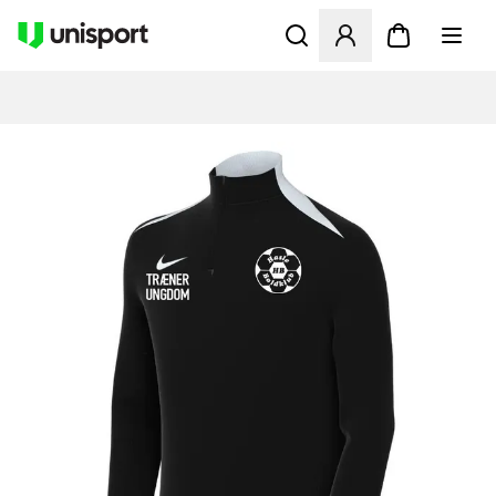
Opent een venster om in te l